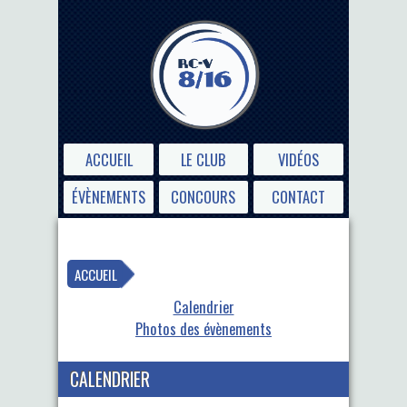
ACCUEIL
LE CLUB
VIDÉOS
ÉVÈNEMENTS
CONCOURS
CONTACT
ACCUEIL
Calendrier
Photos des évènements
CALENDRIER