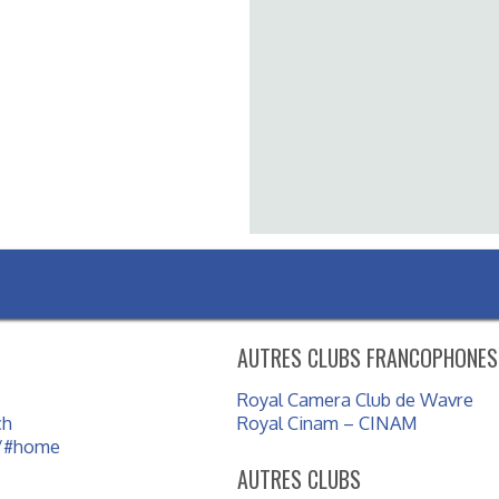
qui dépassa le nombre de 1
étaient déjà celles qui pré
projection, suivies de criti
ajoute Mme Briart, dans une
n’acceptaient pas de recevoi
concours et de rencontres 
conseils étaient prodigués
René Briart se consacra au
jusqu’en 1999.
AUTRES CLUBS FRANCOPHONES
Royal Camera Club de Wavre
ch
Royal Cinam – CINAM
e/#home
AUTRES CLUBS