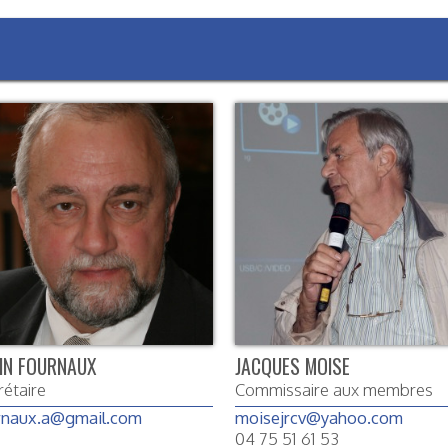
IN FOURNAUX
JACQUES MOISE
rétaire
Commissaire aux membres
rnaux.a@gmail.com
moisejrcv@yahoo.com
04 75 51 61 53