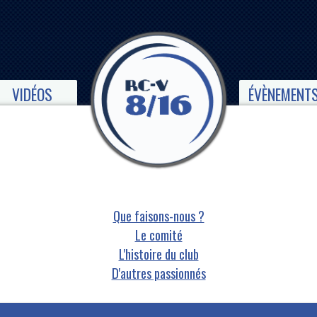
VIDÉOS
ÉVÈNEMENT
Que faisons-nous ?
Le comité
L'histoire du club
D'autres passionnés