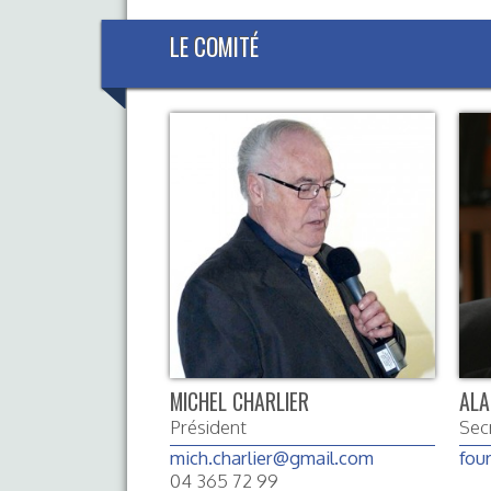
LE COMITÉ
MICHEL CHARLIER
ALA
Président
Sec
mich.charlier@gmail.com
fou
04 365 72 99