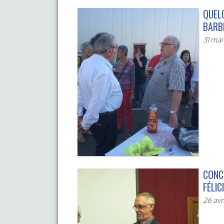
QUEL
BARB
31 mai
CONC
FÉLIC
26 avr