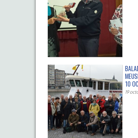
BALA
MEUSE
10 O
19 oct