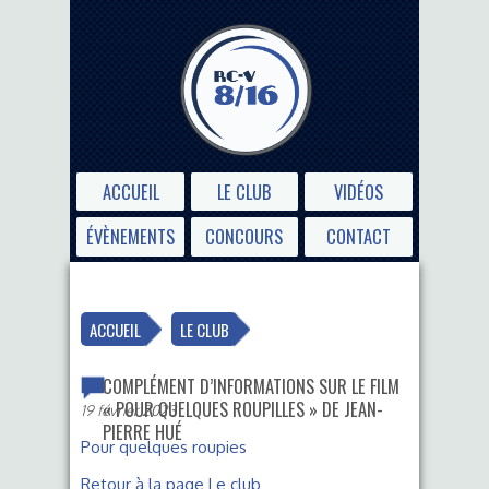
ACCUEIL
LE CLUB
VIDÉOS
ÉVÈNEMENTS
CONCOURS
CONTACT
ACCUEIL
LE CLUB
COMPLÉMENT D’INFORMATIONS SUR LE FILM
« POUR QUELQUES ROUPILLES » DE JEAN-
19 février 2023
PIERRE HUÉ
Pour quelques roupies
Retour à la page Le club