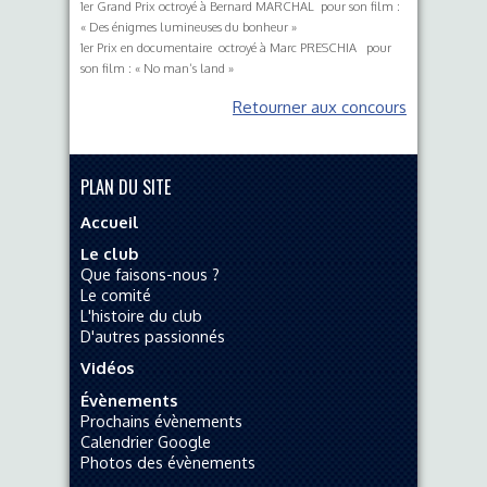
1er Grand Prix octroyé à Bernard MARCHAL pour son film :
« Des énigmes lumineuses du bonheur »
1er Prix en documentaire octroyé à Marc PRESCHIA pour
son film : « No man’s land »
Retourner aux concours
PLAN DU SITE
Accueil
Le club
Que faisons-nous ?
Le comité
L'histoire du club
D'autres passionnés
Vidéos
Évènements
Prochains évènements
Calendrier Google
Photos des évènements