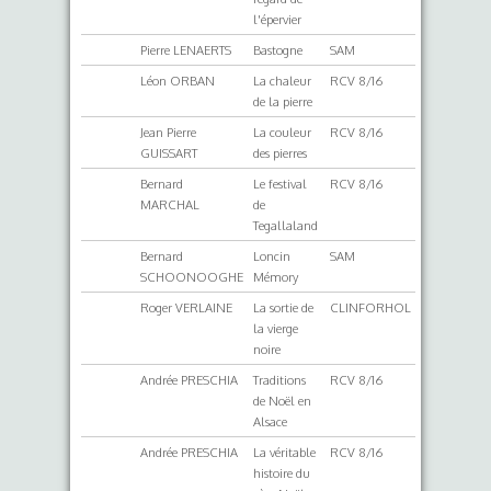
l'épervier
Pierre LENAERTS
Bastogne
SAM
Léon ORBAN
La chaleur
RCV 8/16
de la pierre
Jean Pierre
La couleur
RCV 8/16
GUISSART
des pierres
Bernard
Le festival
RCV 8/16
MARCHAL
de
Tegallaland
Bernard
Loncin
SAM
SCHOONOOGHE
Mémory
Roger VERLAINE
La sortie de
CLINFORHOL
la vierge
noire
Andrée PRESCHIA
Traditions
RCV 8/16
de Noël en
Alsace
Andrée PRESCHIA
La véritable
RCV 8/16
histoire du