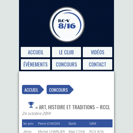
ACCUEIL
LE CLUB
VIDÉOS
ÉVÈNEMENTS
CONCOURS
CONTACT
ACCUEIL
CONCOURS
« ART, HISTOIRE ET TRADITIONS – RCCL
26 octobre 2014
1er prix
Pierre JOASSIN
Batik
SAM
2ème
Michel CHARLIER
Mati l'Ohè
RCV 8/16