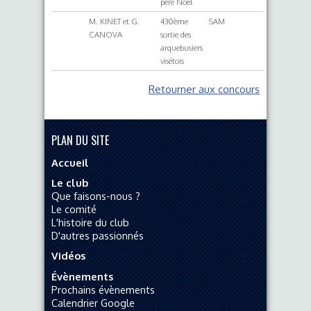
père Noël
M. KINET et G.
430ème
SAM
CANOVA
sortie des
arquebusiers
visétois
Retourner aux concours
PLAN DU SITE
Accueil
Le club
Que faisons-nous ?
Le comité
L'histoire du club
D'autres passionnés
Vidéos
Évènements
Prochains évènements
Calendrier Google