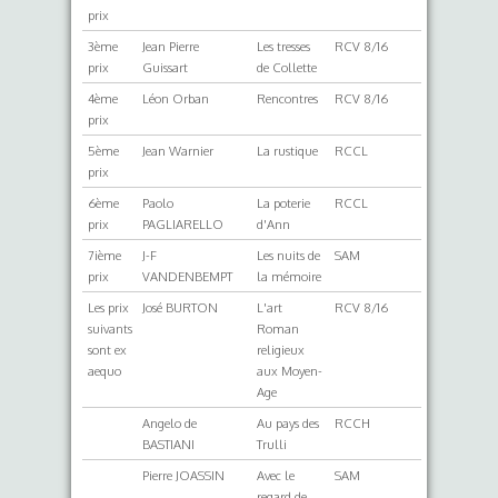
prix
3ème
Jean Pierre
Les tresses
RCV 8/16
prix
Guissart
de Collette
4ème
Léon Orban
Rencontres
RCV 8/16
prix
5ème
Jean Warnier
La rustique
RCCL
prix
6ème
Paolo
La poterie
RCCL
prix
PAGLIARELLO
d'Ann
7ième
J-F
Les nuits de
SAM
prix
VANDENBEMPT
la mémoire
Les prix
José BURTON
L'art
RCV 8/16
suivants
Roman
sont ex
religieux
aequo
aux Moyen-
Age
Angelo de
Au pays des
RCCH
BASTIANI
Trulli
Pierre JOASSIN
Avec le
SAM
regard de