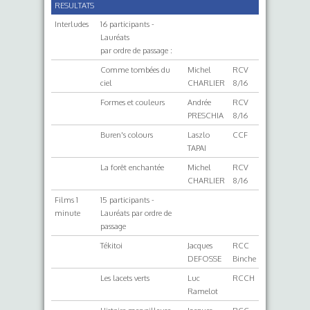
RESULTATS
Interludes
16 participants -
Lauréats
par ordre de passage :
Comme tombées du
Michel
RCV
ciel
CHARLIER
8/16
Formes et couleurs
Andrée
RCV
PRESCHIA
8/16
Buren's colours
Laszlo
CCF
TAPAI
La forêt enchantée
Michel
RCV
CHARLIER
8/16
Films 1
15 participants -
minute
Lauréats par ordre de
passage
Tékitoi
Jacques
RCC
DEFOSSE
Binche
Les lacets verts
Luc
RCCH
Ramelot