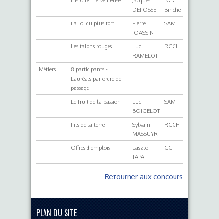
Histoire merveilleuse
Jacques
RCC
DEFOSSE
Binche
La loi du plus fort
Pierre
SAM
JOASSIN
Les talons rouges
Luc
RCCH
RAMELOT
Métiers
8 participants -
Lauréats par ordre de
passage
Le fruit de la passion
Luc
SAM
BOIGELOT
Fils de la terre
Sylvain
RCCH
MASSUYR
Offres d'emplois
Laszlo
CCF
TAPAI
Retourner aux concours
PLAN DU SITE