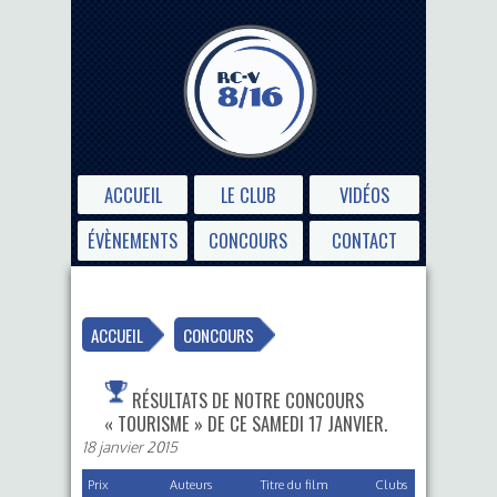
ACCUEIL
LE CLUB
VIDÉOS
ÉVÈNEMENTS
CONCOURS
CONTACT
ACCUEIL
CONCOURS
RÉSULTATS DE NOTRE CONCOURS
« TOURISME » DE CE SAMEDI 17 JANVIER.
18 janvier 2015
Prix
Auteurs
Titre du film
Clubs