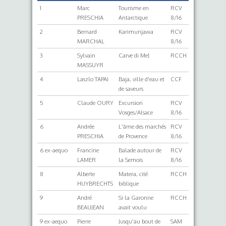
1
Marc
Tourisme en
RCV
PRESCHIA
Antarctique
8/16
2
Bernard
Karimunjawa
RCV
MARCHAL
8/16
3
Sylvain
Carve di Mel
RCCH
MASSUYR
4
Laszlo TAPAI
Baja, ville d'eau et
CCF
de saveurs
5
Claude OURY
Excursion
RCV
Vosges/Alsace
8/16
6
Andrée
L'âme des marchés
RCV
PRESCHIA
de Provence
8/16
6 ex-aequo
Francine
Balade autour de
RCV
LAMER
la Semois
8/16
8
Alberte
Matera, cité
RCCH
HUYBRECHTS
biblique
9
André
Si la Garonne
RCCH
BEAUJEAN
avait voulu
9 ex-aequo
Pierre
Jusqu'au bout de
SAM