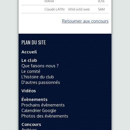
WAHA
8/16
Claude LATIN
Wild wild west
SAM
Retourner aux concours
PLAN DU SITE
Accueil
Le club
Que faisons-nous ?
Le comité
L'histoire du club
D'autres passionnés
Vidéos
Évènements
Prochains évènements
Calendrier Google
Photos des évènements
Concours
Archives