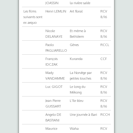
JOASSIN
la rivière salée
Les films
Henri LEMLIN
Art floral
RCV
suivants sont
8/16
ex aequo
Nicole
Et même à
RCV
DELANAYE
Bethléem
8/16
Paolo
Gênes
RCCL
PAGLIARELLO
François
Kuranda
CCF
IDCZAK
Mady
La Norvège par
RCV
VANDAMME
petites touches
8/16
Luc GIGOT
Le long du
RCV
Mékong
8/16
Jean Pierre
L'île bleu
RCV
GUISSART
8/16
Angelo DE
Une journée à Bari
RCCH
BASTIANI
Maurice
Waha
RCV