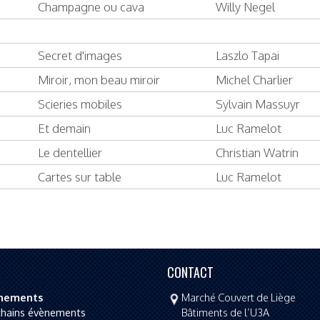
Champagne ou cava
Willy Negel
Secret d'images
Laszlo Tapai
Miroir, mon beau miroir
Michel Charlier
Scieries mobiles
Sylvain Massuyr
Et demain
Luc Ramelot
Le dentellier
Christian Watrin
Cartes sur table
Luc Ramelot
CONTACT
nements
Marché Couvert de Liège
chains évènements
Bâtiments de l’U3A