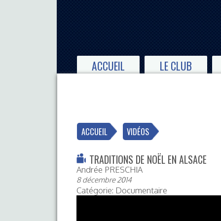
ACCUEIL
LE CLUB
ACCUEIL
VIDÉOS
TRADITIONS DE NOËL EN ALSACE
Andrée PRESCHIA
8 décembre 2014
Catégorie: Documentaire